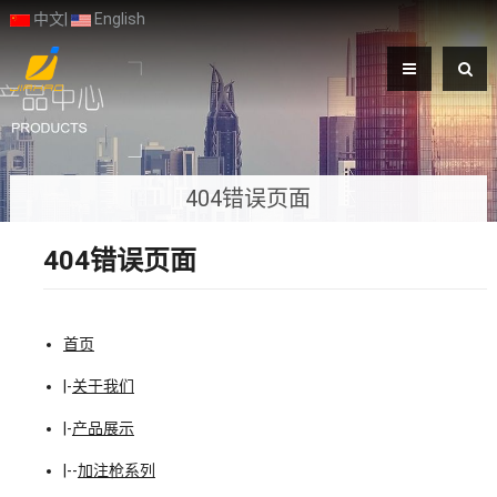
中文
|
English
404错误页面
404错误页面
首页
|-
关于我们
|-
产品展示
|--
加注枪系列