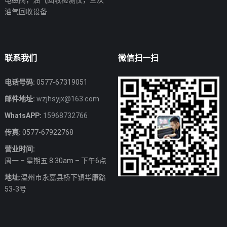
电磁阀，油气回收检测仪，三次
油气回收设备
联系我们
微信扫一扫
电话号码:
0577-67319051
邮件地址:
wzjhsyjx@163.com
WhatsAPP:
15968732766
传真:
0577-67922768
营业时间:
周一 – 星期五 8.30am – 下午6点
地址:
温州市永嘉县桥下镇华康路
53-3号