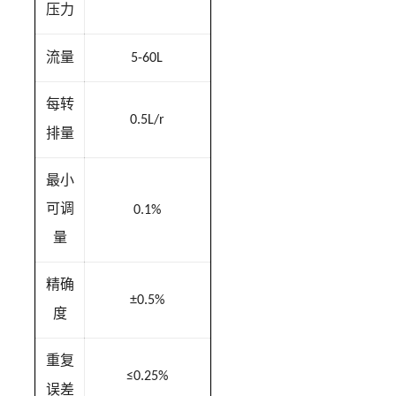
压力
流量
5-60L
每转
0.5L/r
排量
最小
可调
0.1%
量
精确
±0.5%
度
重复
≤0.25%
误差