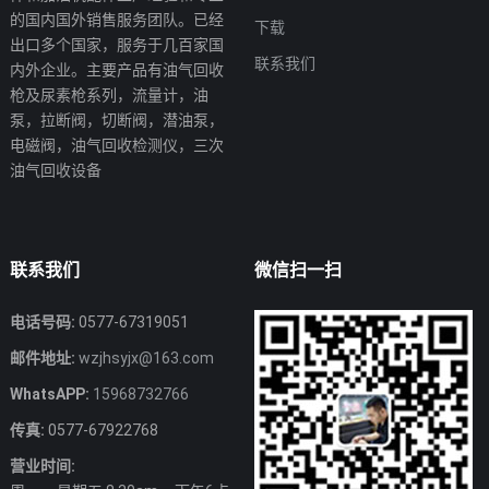
的国内国外销售服务团队。已经
下载
出口多个国家，服务于几百家国
联系我们
内外企业。主要产品有油气回收
枪及尿素枪系列，流量计，油
泵，拉断阀，切断阀，潜油泵，
电磁阀，油气回收检测仪，三次
油气回收设备
联系我们
微信扫一扫
电话号码:
0577-67319051
邮件地址:
wzjhsyjx@163.com
WhatsAPP:
15968732766
传真:
0577-67922768
营业时间: