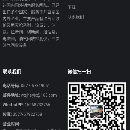
的国内国外销售服务团队。已经
下载
出口多个国家，服务于几百家国
联系我们
内外企业。主要产品有油气回收
枪及尿素枪系列，流量计，油
泵，拉断阀，切断阀，潜油泵，
电磁阀，油气回收检测仪，三次
油气回收设备
联系我们
微信扫一扫
电话号码:
0577-67319051
邮件地址:
wzjhsyjx@163.com
WhatsAPP:
15968732766
传真:
0577-67922768
营业时间: