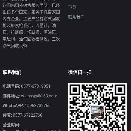
的国内国外销售服务团队。已经
下载
出口多个国家，服务于几百家国
联系我们
内外企业。主要产品有油气回收
枪及尿素枪系列，流量计，油
泵，拉断阀，切断阀，潜油泵，
电磁阀，油气回收检测仪，三次
油气回收设备
联系我们
微信扫一扫
电话号码:
0577-67319051
邮件地址:
wzjhsyjx@163.com
WhatsAPP:
15968732766
传真:
0577-67922768
营业时间: