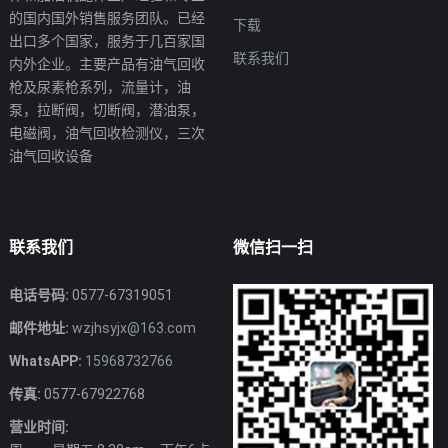
的国内国外销售服务团队。已经
下载
出口多个国家，服务于几百家国
联系我们
内外企业。主要产品有油气回收
枪及尿素枪系列，流量计，油
泵，拉断阀，切断阀，潜油泵，
电磁阀，油气回收检测仪，三次
油气回收设备
联系我们
微信扫一扫
电话号码:
0577-67319051
邮件地址:
wzjhsyjx@163.com
WhatsAPP:
15968732766
传真:
0577-67922768
营业时间: