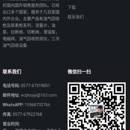
的国内国外销售服务团队。已经
下载
出口多个国家，服务于几百家国
联系我们
内外企业。主要产品有油气回收
枪及尿素枪系列，流量计，油
泵，拉断阀，切断阀，潜油泵，
电磁阀，油气回收检测仪，三次
油气回收设备
联系我们
微信扫一扫
电话号码:
0577-67319051
邮件地址:
wzjhsyjx@163.com
WhatsAPP:
15968732766
传真:
0577-67922768
营业时间: