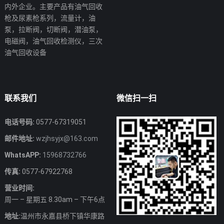
内外企业。主要产品有油气回收
枪及尿素枪系列，流量计，油
泵，拉断阀，切断阀，潜油泵，
电磁阀，油气回收检测仪，三次
油气回收设备
联系我们
微信扫一扫
电话号码:
0577-67319051
邮件地址:
wzjhsyjx@163.com
WhatsAPP:
15968732766
传真:
0577-67922768
营业时间:
周一 – 星期五 8.30am – 下午6点
地址:
温州市永嘉县桥下镇华康路