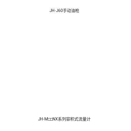
JH-J60手动油枪
JH-M□□NX系列容积式流量计