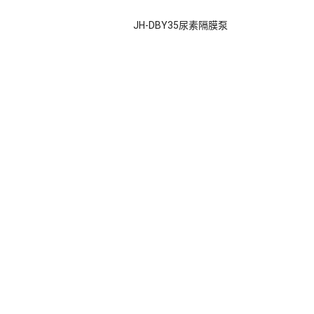
JH-DBY35尿素隔膜泵