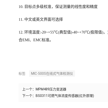
5. 数据恢复功能，如遇误操作可以选择部分或全部恢
6. 多种报警方式，报警时多方位立体指示报警状态
7. 多种报警模式设置:低报警、高报警
8. 误操作识别功能:浓度校准误操作自动识别并阻止
9. 零点自动跟踪，长期使用不受零点漂移影响
10. 目标点多级校准，保证测量的线性度和精度
11. 中文或英文界面可选择
12. 环境温度:-20~+55℃(典型值)-40~+
合EMI、EMC标准。