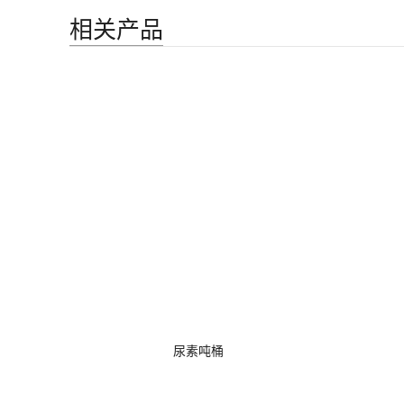
标签:
MIC-500S在线式气体检测仪
上一个：
MPM489压力变送器
下一个：
BS0311可燃气体浓度传感器(红外原理)
相关产品