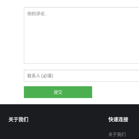
JH-ZFQ2-80B自封油枪
发表评论