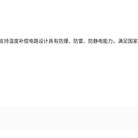
复
，避免人为因素造成不良
70℃(极限值)，支持温度补偿电路设计具有防爆、防雷、防静电能力