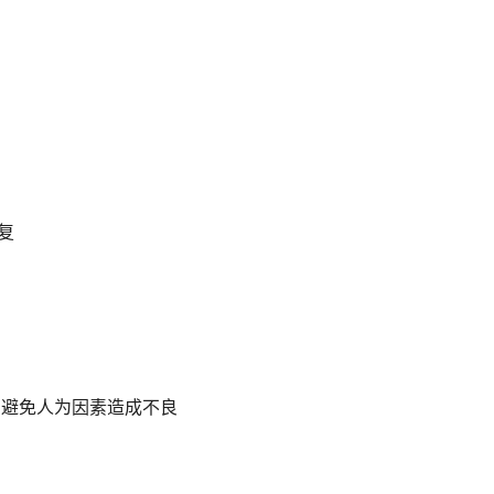
浓度24小时连续在线路测，1.7寸高清彩屏显示现场浓度，超标现
、PID光离子等原理的气体传感器。
中或受限空间、大气环境中的气体浓度;气体泄漏和各种背景气体为氮
业环境，广泛应用于石油、化工、冶金、炼化、燃气输配、生化