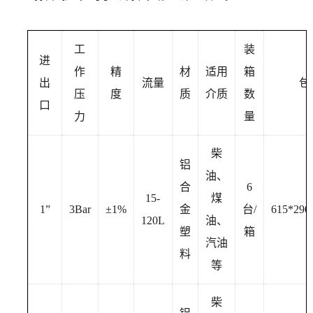
工
装
进
作
精
材
适用
箱
出
流量
包
压
度
质
介质
数
口
力
量
柴
铝
油、
合
6
15-
煤
1”
3Bar
±1%
金
台/
615*29
120L
油、
塑
箱
汽油
料
等
柴