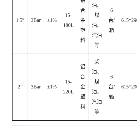
铝
油、
合
6
15-
煤
1.5”
3Bar
±1%
金
台/
615*29
180L
油、
塑
箱
汽油
料
等
柴
铝
油、
合
6
15-
煤
2”
3Bar
±1%
金
台/
615*29
220L
油、
塑
箱
汽油
料
等