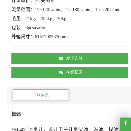
计量单位
：
升
/美加仑
流量范围：
15~120L/min、15~180L/min、15~220L/min
毛重：
21kg
、
20.5kg、20kg
包装：
6pcs/carton
外箱尺寸：
615*290*370mm
发送询价
在线聊天
产品信息
概述
FM-40G流量计，设计用于计量柴油、汽油、煤油、酒