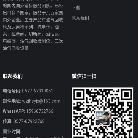
的国内国外销售服务团队。已经
下载
出口多个国家，服务于几百家国
联系我们
内外企业。主要产品有油气回收
枪及尿素枪系列，流量计，油
泵，拉断阀，切断阀，潜油泵，
电磁阀，油气回收检测仪，三次
油气回收设备
联系我们
微信扫一扫
电话号码:
0577-67319051
邮件地址:
wzjhsyjx@163.com
WhatsAPP:
15968732766
传真:
0577-67922768
营业时间: